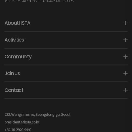
한양대학교 경영전략사고학회 HSTA
About HSTA
Activities
Community
Join us
Contact
222, Wangsimni-ro, Seongdong-gu, Seoul
president@hsta.co.kr
+82-10-2920-9440